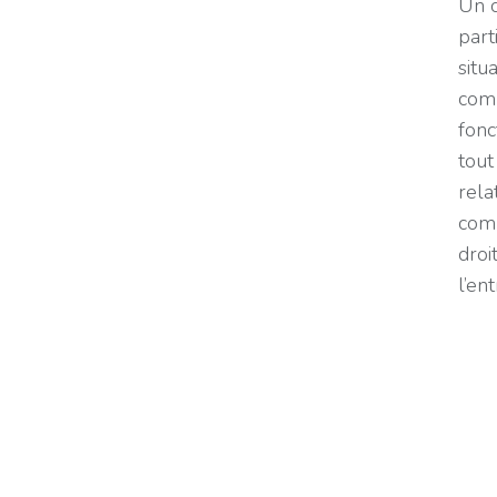
Un c
part
situ
comm
fonc
tout
rela
comm
droi
l’en