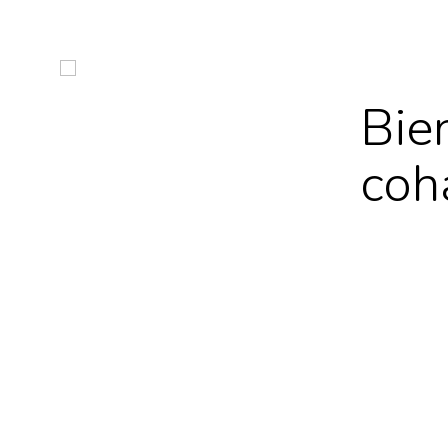
Bie
coh