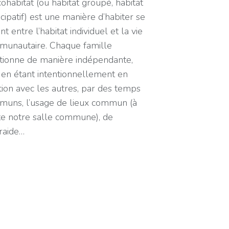
ohabitat (ou habitat groupé, habitat
icipatif) est une manière d’habiter se
ant entre l’habitat individuel et la vie
unautaire. Chaque famille
tionne de manière indépendante,
 en étant intentionnellement en
tion avec les autres, par des temps
uns, l’usage de lieux commun (à
te notre salle commune), de
traide…